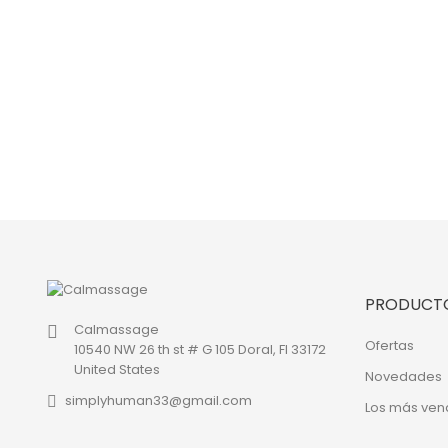
PRODUCT
Calmassage
Ofertas
10540 NW 26 th st # G 105 Doral, Fl 33172
United States
Novedades
simplyhuman33@gmail.com
Los más ven