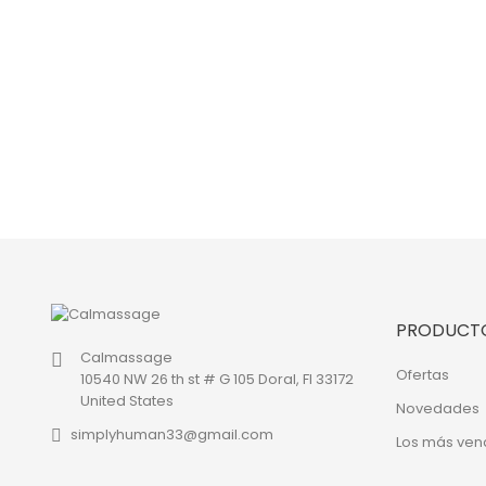
PRODUCT
Calmassage
Ofertas
10540 NW 26 th st # G 105 Doral, Fl 33172
United States
Novedades
simplyhuman33@gmail.com
Los más ven